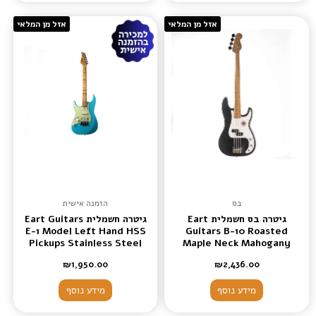
אזל מן המלאי
אזל מן המלאי
בס
הזמנה אישית
גיטרה בס חשמלית Eart
גיטרה חשמלית Eart Guitars
E-1 Model Left Hand HSS
Guitars B-10 Roasted
Pickups Stainless Steel
Maple Neck Mahogany
Electric Guitars
Body 4 Strings Bass Guitar
₪
1,950.00
₪
2,436.00
color Metal Black
מידע נוסף
מידע נוסף