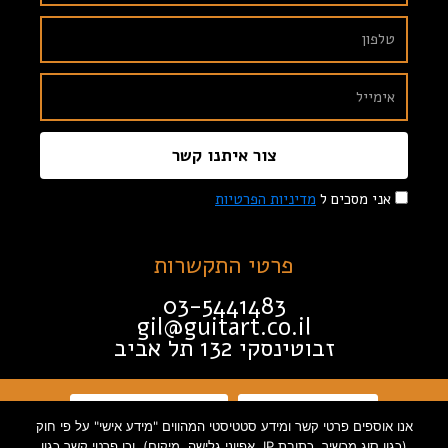
צור איתנו קשר
אני מסכים ל
מדיניות הפרטיות
פרטי התקשרות
03-5441483
gil@guitart.co.il
זבוטינסקי 132 תל אביב
תקנון האתר
הצהרת נגישות
אנו אוספים פרטי קשר ומידע סטטיסטי המהווים "מידע אישי" על פי חוק
(כגון סוג מכשיר, כתובת IP, אפיוני גלישה, מיקום), וכן פרטי קשר כגון