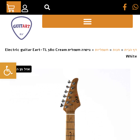
[auto_translate_button]
דף הבית
»
חנות
»
חשמליות
»
גיטרה חשמלית Electric guitar Eart-TL 380 Cream
White
פתח סרגל
אזל מן המלאי