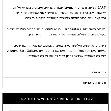
EART מציעה חומרים איכותיים, עבודת שריגים איכותית בשריגי אל חלד,
אלקטרוניקה ועיבוד של גוף הגיטרה להתאים לגוף האנושי. מרכיבים
והשקעה אשר לרוב ימצאו בגיטרות חשמליות היקרות פי כמה.
בשנים האחרונות Eart Guitars הגיעו למודעות של קהלים הולכים וגדלים
בעולם בזכות השילוב המיוחד של איכות גבוהה ומחיר הגון.
השילוב של עצים ואלקטרוניקה באיכות גבוהה, עם מסורת רבת שנים
בייצור גיטרות חשמליות ומחיר אטרקטיבי הופך את Eart Guitars לאופציה
לגיטרה חשמלית שכדאי לבחון לפני רכישת גיטרה חשמלית.
מפרט טכני
תכונות עיקריות
לבירור אודות המוצר/הזמנה אישית צור קשר