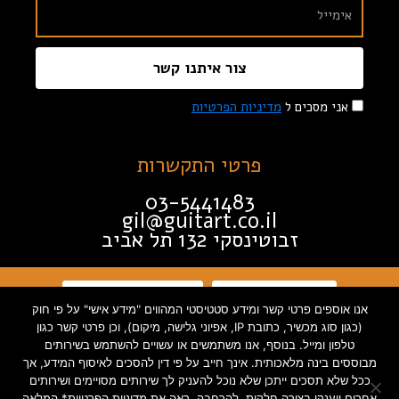
צור איתנו קשר
אני מסכים ל
מדיניות הפרטיות
פרטי התקשרות
03-5441483
gil@guitart.co.il
זבוטינסקי 132 תל אביב
תקנון האתר
הצהרת נגישות
אנו אוספים פרטי קשר ומידע סטטיסטי המהווים "מידע אישי" על פי חוק
(כגון סוג מכשיר, כתובת IP, אפיוני גלישה, מיקום), וכן פרטי קשר כגון
מדיניות פרטיות
טלפון ומייל. בנוסף, אנו משתמשים או עשויים להשתמש בשירותים
מבוססים בינה מלאכותית. אינך חייב על פי דין להסכים לאיסוף המידע, אך
ככל שלא תסכים ייתכן שלא נוכל להעניק לך שירותים מסויימים ושירותים
אחרים יוענקו בצורה חלקית. להרחבה, ראה את מדיניות הפרטיות* המלאה