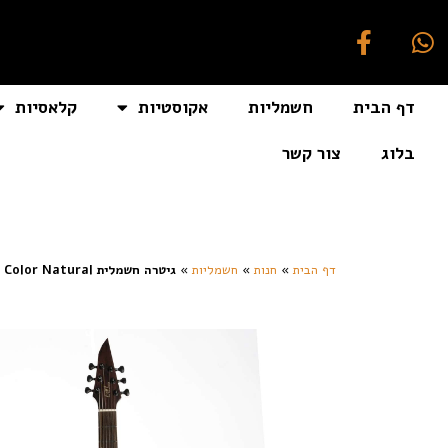
דף הבית
חשמליות
אקוסטיות
קלאסיות
בלוג
צור קשר
[auto_translate_button]
דף הבית
»
חנות
»
חשמליות
»
גיטרה חשמלית Eart Guitars H6-PRO Ash Body Wenge Neck Metal Electric Guitar Color Natural