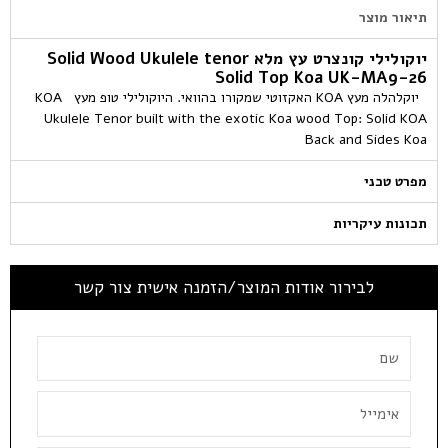
תיאור מוצר
יוקולילי קונצרט עץ מלא Solid Wood Ukulele tenor
Solid Top Koa UK-MA9-26
יוקלהלה מעץ KOA האקזוטי שמקורו בהוואי. היוקולילי טופ מעץ KOA
Ukulele Tenor built with the exotic Koa wood Top: Solid KOA
Back and Sides Koa
מפרט טכני
תכונות עיקריות
לבירור אודות המוצר/הזמנה אישית צור קשר