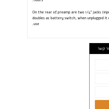
On the rear of preamp are two 1/4″ jacks (inp
doubles as battery switch, when unplugged it
use.
ור קשר