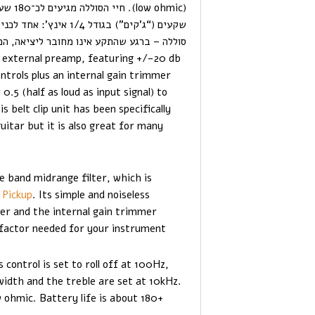
(ohmic
שקעים (“ג’קים”) בגודל
סוללה – ברגע שהתקע אינו מחובר ליציאה, ה
 external preamp, featuring +/-20 db
ntrols plus an internal gain trimmer
0.5 (half as loud as input signal) to
s belt clip unit has been specifically
uitar but it is also great for many
 band midrange filter, which is
 Pickup
. Its simple and noiseless
wer and the internal gain trimmer
n factor needed for your instrument.
ontrol is set to roll off at 100Hz,
idth and the treble are set at 10kHz.
 ohmic. Battery life is about 180+