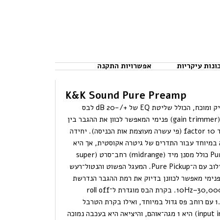
ונות עיקריות
אפשרויות התקנה
K&K Sound Pure Preamp
הוא קדם־מגבר חיצוני ותיק ומוכח, הכולל שליטת EQ של +/-20 dB לבס
ומיד, ושל +/-16 dB לטרבל, לצד בקר הגבר (gain trimmer) פנימי המאפשר לכוון את ההגבר בין
factor 0.5 (מחצית מעוצמת אות הכניסה) ועד factor 10 (פי עשרה מעוצמת אות הכניסה). יחידה
תפס חגורה (belt clip), תוכננה במיוחד עבור התדרים של גיטרה אקוסטית, אך היא
מצוינת גם לכלים רבים נוספים. ה־Pure Preamp כולל מסנן מיד (midrange) רחב־סרט (super
wide band), אשר מספק תוצאות נהדרות בשילוב עם ה־Pure Pickup. המעגל הפשוט והנטול־רעש
הפנימי מאפשר לכוונן בדיוק את רמת ההגבר הנדרשת
לכלי שלך. טווח התדרים של המכשיר הוא 10Hz–30,000Hz. בקרת הבס מוגדרת ל־roll off
ב־100Hz, בקרת המיד במרכז תדר של 1.5kHz עם רוחב פס גדול במיוחד, ואילו בקרת הטרבל
מוגדרת ב־10kHz. עכבת הכניסה (input impedance) היא 1 מגה־אוהם, והיציאה היא בעכבה נמוכה