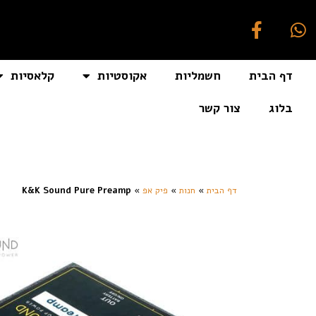
דף הבית
חשמליות
אקוסטיות
קלאסיות
בלוג
צור קשר
[auto_translate_button]
דף הבית
»
חנות
»
פיק אפ
»
K&K Sound Pure Preamp