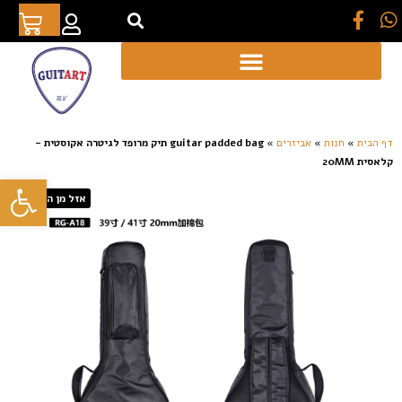
[auto_translate_button]
דף הבית
»
חנות
»
אביזרים
»
guitar padded bag תיק מרופד לגיטרה אקוסטית –
קלאסית 20MM
פתח סרגל
אזל מן המלאי