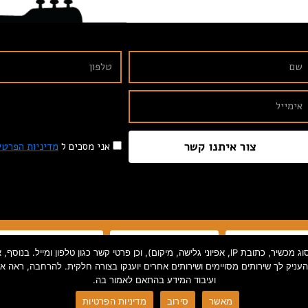
צור איתנו קשר
אני מסכים ל
מדיניות הפרטי
תקנון האתר
הצהרת נגישות
מדיניות פרטיות
אנו אוספים פרטי קשר ומידע סטטיסטי המהווים "מידע אישי" על פי חוק (כגון סוג מכשיר, כתובת IP, אפיוני
להעניק לך שירותים מסויימים ושירותים אחרים יוענקו בצורה חלקית. להרחבה, ראה
ועיבוד המידע בהתאם לאמור בה.
ved. | 0586730023
מאשר
סירוב
מדיניות הפרטיות