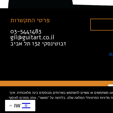
פרטי התקשרות
03-5441483
gil@guitart.co.il
זבוטינסקי 132 תל אביב
ות
 גלישה, מיקום), וכן פרטי קשר כגון טלפון ומייל. בנוסף, אנו משתמשים או עשויים להשתמש בשירותים מבוססים בינה מלאכותית. אינך
 את מדיניות הפרטיות* המלאה שלנו. בלחיצה על "מאשר", אתה מסכים לאיסוף
Created by INTORYA. All rights reser
IW