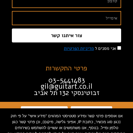
צור איתנו קשר
אני מסכים ל
מדיניות הפרטיות
פרטי התקשרות
03-5441483
gil@guitart.co.il
זבוטינסקי 132 תל אביב
תקנון האתר
הצהרת נגישות
אנו אוספים פרטי קשר ומידע סטטיסטי המהווים "מידע אישי" על פי חוק
(כגון סוג מכשיר, כתובת IP, אפיוני גלישה, מיקום), וכן פרטי קשר כגון
טלפון ומייל. בנוסף, אנו משתמשים או עשויים להשתמש בשירותים
מדיניות פרטיות