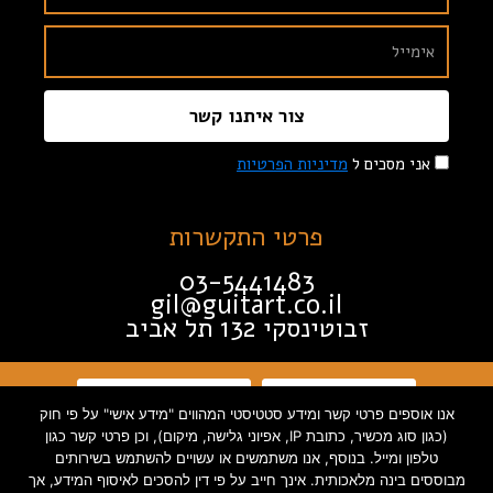
צור איתנו קשר
אני מסכים ל
מדיניות הפרטיות
פרטי התקשרות
03-5441483
gil@guitart.co.il
זבוטינסקי 132 תל אביב
תקנון האתר
הצהרת נגישות
אנו אוספים פרטי קשר ומידע סטטיסטי המהווים "מידע אישי" על פי חוק
(כגון סוג מכשיר, כתובת IP, אפיוני גלישה, מיקום), וכן פרטי קשר כגון
מדיניות פרטיות
טלפון ומייל. בנוסף, אנו משתמשים או עשויים להשתמש בשירותים
מבוססים בינה מלאכותית. אינך חייב על פי דין להסכים לאיסוף המידע, אך