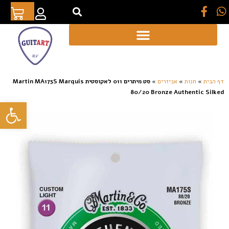
[auto_translate_button]
דף הבית
»
חנות
»
אביזרים
»
סט מיתרים 011 לאקוסטית Martin MA175S Marquis
80/20 Bronze Authentic Silked
פתח סרגל