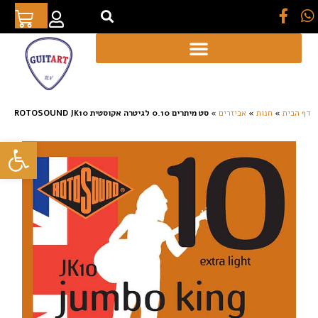
[auto_translate_button]
דף הבית
»
חנות
»
אביזרים
»
סט מיתרים 0.10 לגיטרה אקוסטית ROTOSOUND JK10
פתח סרגל