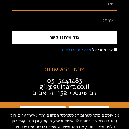
צור איתנו קשר
אני מסכים ל
מדיניות הפרטיות
פרטי התקשרות
03-5441483
gil@guitart.co.il
זבוטינסקי 132 תל אביב
תקנון האתר
הצהרת נגישות
אנו אוספים פרטי קשר ומידע סטטיסטי המהווים "מידע אישי" על פי חוק
(כגון סוג מכשיר, כתובת IP, אפיוני גלישה, מיקום), וכן פרטי קשר כגון
מדיניות פרטיות
טלפון ומייל. בנוסף, אנו משתמשים או עשויים להשתמש בשירותים