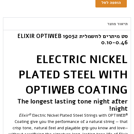
הוספה לסל
תיאור מוצר
סט מיתרים לחשמלית ELIXIR OPTIWEB 19052
0.10-0.46
ELECTRIC NICKEL
PLATED STEEL WITH
OPTIWEB COATING
The longest lasting tone night after
night!
®
®
Elixir
Electric Nickel Plated Steel Strings with OPTIWEB
Coating give you the performance of a natural string — that
crisp tone, natural feel and playable grip you know and love—