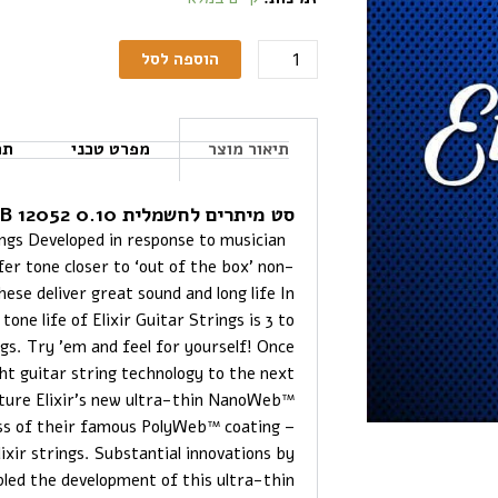
הוספה לסל
תיאור מוצר
מפרט טכני
תכ
סט מיתרים לחשמלית ELIXIR NANOWEB 12052 0.10
gs Developed in response to musician
r tone closer to ‘out of the box’ non-
these deliver great sound and long life In
ne life of Elixir Guitar Strings is 3 to
ngs. Try ’em and feel for yourself! Once
ght guitar string technology to the next
eature Elixir’s new ultra-thin NanoWeb™
ess of their famous PolyWeb™ coating –
ixir strings. Substantial innovations by
led the development of this ultra-thin