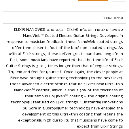
תיאור מוצר
סט מיתרים לגיטרה חשמלית ELIXIR NANOWEB 0.10 0.52 Elixir®
NanoWeb™ Coated Electric Guitar Strings Developed in
response to musician feedback, these NanoWeb coated strings
offer tone closer to ‘out of the box’ non-coated strings. As
with all Elixir strings, these deliver great sound and long life In
fact, some musicians have reported that the tone life of Elixir
Guitar Strings is 3 to 5 times longer than that of regular strings.
Try ’em and feel for yourself! Once again, the clever people at
Elixir have brought guitar string technology to the next level.
These advanced electric strings feature Elixir’s new ultra-thin
NanoWeb™ coating, which is about 30% of the thickness of
their famous PolyWeb™ coating – the original coating
technology featured on Elixir strings. Substantial innovations
by Gore in fluoropolymer technology have enabled the
development of this ultra-thin coating that retains the
exceptionally high durability that musicians have come to
expect from Elixir Strings