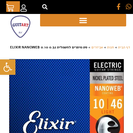
[auto_translate_button]
דף הבית
»
חנות
»
אביזרים
»
סט מיתרים לחשמלית ELIXIR NANOWEB 0.10 0.52
פתח סרגל