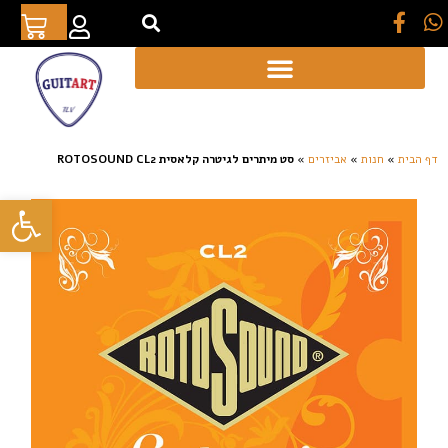
[auto_translate_button]
דף הבית
»
חנות
»
אביזרים
»
סט מיתרים לגיטרה קלאסית ROTOSOUND CL2
פתח סרגל