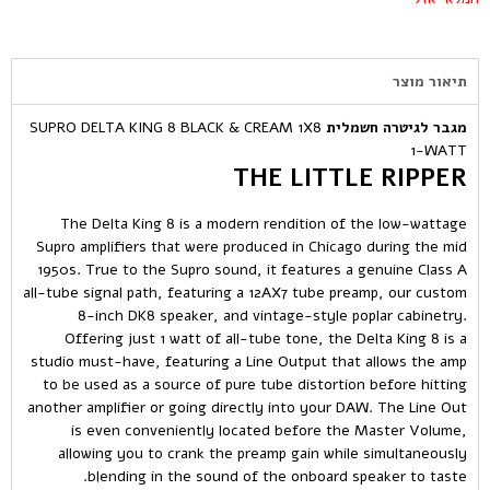
תיאור מוצר
מגבר לגיטרה חשמלית
SUPRO DELTA KING 8 BLACK & CREAM 1X8
1-WATT
THE LITTLE RIPPER
The Delta King 8 is a modern rendition of the low-wattage
Supro amplifiers that were produced in Chicago during the mid
1950s. True to the Supro sound, it features a genuine Class A
all-tube signal path, featuring a 12AX7 tube preamp, our custom
8-inch DK8 speaker, and vintage-style poplar cabinetry.
Offering just 1 watt of all-tube tone, the Delta King 8 is a
studio must-have, featuring a Line Output that allows the amp
to be used as a source of pure tube distortion before hitting
another amplifier or going directly into your DAW. The Line Out
is even conveniently located before the Master Volume,
allowing you to crank the preamp gain while simultaneously
blending in the sound of the onboard speaker to taste.