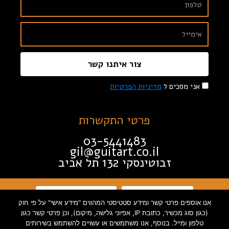
צור איתנו קשר
אני מסכים ל
מדיניות הפרטיות
פרטי התקשרות
03-5441483
gil@guitart.co.il
זבוטינסקי 132 תל אביב
תקנון האתר
הצהרת נגישות
אנו אוספים פרטי קשר ומידע סטטיסטי המהווים "מידע אישי" על פי חוק
(כגון סוג מכשיר, כתובת IP, אפיוני גלישה, מיקום), וכן פרטי קשר כגון
מדיניות פרטיות
טלפון ומייל. בנוסף, אנו משתמשים או עשויים להשתמש בשירותים