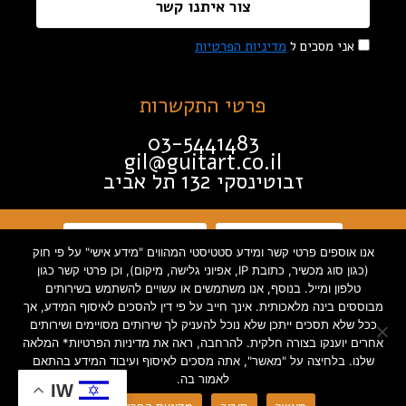
צור איתנו קשר
אני מסכים ל
מדיניות הפרטיות
פרטי התקשרות
03-5441483
gil@guitart.co.il
זבוטינסקי 132 תל אביב
תקנון האתר
הצהרת נגישות
אנו אוספים פרטי קשר ומידע סטטיסטי המהווים "מידע אישי" על פי חוק
(כגון סוג מכשיר, כתובת IP, אפיוני גלישה, מיקום), וכן פרטי קשר כגון
מדיניות פרטיות
טלפון ומייל. בנוסף, אנו משתמשים או עשויים להשתמש בשירותים
מבוססים בינה מלאכותית. אינך חייב על פי דין להסכים לאיסוף המידע, אך
ככל שלא תסכים ייתכן שלא נוכל להעניק לך שירותים מסויימים ושירותים
אחרים יוענקו בצורה חלקית. להרחבה, ראה את מדיניות הפרטיות* המלאה
שלנו. בלחיצה על "מאשר", אתה מסכים לאיסוף ועיבוד המידע בהתאם
Created by INTORYA. All rights
לאמור בה.
IW
reserved. | 0586730023