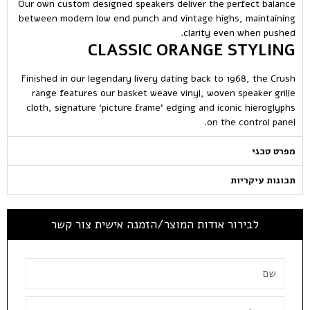
Our own custom designed speakers deliver the perfect balance
between modern low end punch and vintage highs, maintaining
clarity even when pushed.
CLASSIC ORANGE STYLING
Finished in our legendary livery dating back to 1968, the Crush
range features our basket weave vinyl, woven speaker grille
cloth, signature ‘picture frame’ edging and iconic hieroglyphs
on the control panel.
מפרט טכני
תכונות עיקריות
לבירור אודות המוצר/הזמנה אישית צור קשר