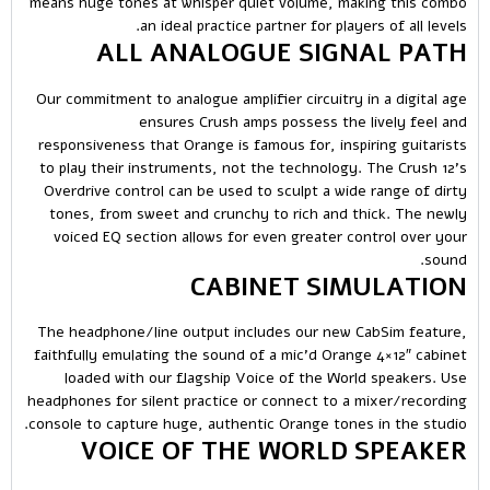
means huge tones at whisper quiet volume, making this combo
an ideal practice partner for players of all levels.
ALL ANALOGUE SIGNAL PATH
Our commitment to analogue amplifier circuitry in a digital age
ensures Crush amps possess the lively feel and
responsiveness that Orange is famous for, inspiring guitarists
to play their instruments, not the technology. The Crush 12’s
Overdrive control can be used to sculpt a wide range of dirty
tones, from sweet and crunchy to rich and thick. The newly
voiced EQ section allows for even greater control over your
sound.
CABINET SIMULATION
The headphone/line output includes our new CabSim feature,
faithfully emulating the sound of a mic’d Orange 4×12″ cabinet
loaded with our flagship Voice of the World speakers. Use
headphones for silent practice or connect to a mixer/recording
console to capture huge, authentic Orange tones in the studio.
VOICE OF THE WORLD SPEAKER