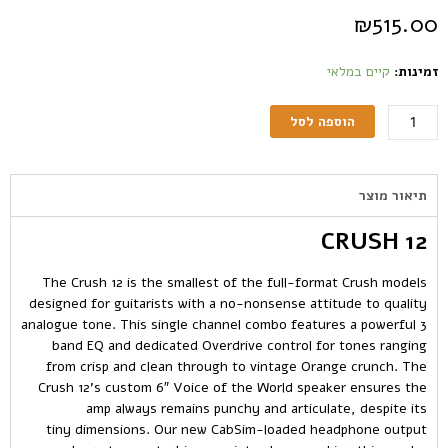
₪
515.00
זמינות:
קיים במלאי
הוספה לסל
תיאור מוצר
CRUSH 12
The Crush 12 is the smallest of the full-format Crush models
designed for guitarists with a no-nonsense attitude to quality
analogue tone. This single channel combo features a powerful 3
band EQ and dedicated Overdrive control for tones ranging
from crisp and clean through to vintage Orange crunch. The
Crush 12’s custom 6″ Voice of the World speaker ensures the
amp always remains punchy and articulate, despite its
tiny dimensions. Our new CabSim-loaded headphone output