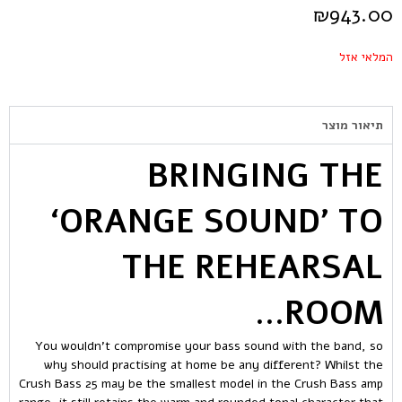
₪
943.00
המלאי אזל
תיאור מוצר
BRINGING THE
‘ORANGE SOUND’ TO
THE REHEARSAL
ROOM…
You wouldn’t compromise your bass sound with the band, so
why should practising at home be any different? Whilst the
Crush Bass 25 may be the smallest model in the Crush Bass amp