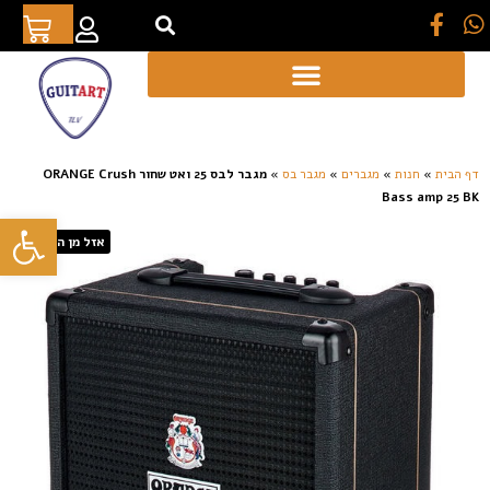
[auto_translate_button]
דף הבית
»
חנות
»
מגברים
»
מגבר בס
»
מגבר לבס 25 ואט שחור ORANGE Crush
Bass amp 25 BK
פתח סרגל
אזל מן המלאי