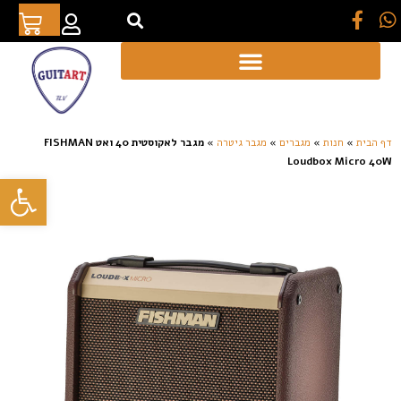
[auto_translate_button]
דף הבית
»
חנות
»
מגברים
»
מגבר גיטרה
»
מגבר לאקוסטית 40 ואט FISHMAN
Loudbox Micro 40W
פתח סרגל