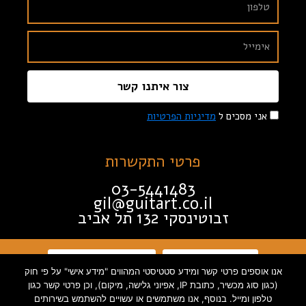
צור איתנו קשר
אני מסכים ל
מדיניות הפרטיות
פרטי התקשרות
03-5441483
gil@guitart.co.il
זבוטינסקי 132 תל אביב
תקנון האתר
הצהרת נגישות
אנו אוספים פרטי קשר ומידע סטטיסטי המהווים "מידע אישי" על פי חוק
(כגון סוג מכשיר, כתובת IP, אפיוני גלישה, מיקום), וכן פרטי קשר כגון
טלפון ומייל. בנוסף, אנו משתמשים או עשויים להשתמש בשירותים
מדיניות פרטיות