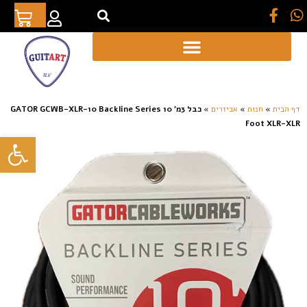
[auto_translate_button]
דף הבית
»
חנות
»
אביזרים
»
כבל 3מ’ GATOR GCWB-XLR-10 Backline Series 10
Foot XLR-XLR
פתח סרגל