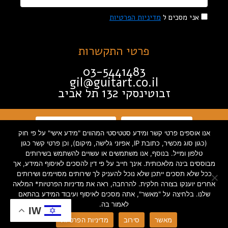
אני מסכים ל
מדיניות הפרטיות
פרטי התקשרות
03-5441483
gil@guitart.co.il
זבוטינסקי 132 תל אביב
תקנון האתר
הצהרת נגישות
אנו אוספים פרטי קשר ומידע סטטיסטי המהווים "מידע אישי" על פי חוק
(כגון סוג מכשיר, כתובת IP, אפיוני גלישה, מיקום), וכן פרטי קשר כגון
מדיניות פרטיות
טלפון ומייל. בנוסף, אנו משתמשים או עשויים להשתמש בשירותים
מבוססים בינה מלאכותית. אינך חייב על פי דין להסכים לאיסוף המידע, אך
ככל שלא תסכים ייתכן שלא נוכל להעניק לך שירותים מסויימים ושירותים
אחרים יוענקו בצורה חלקית. להרחבה, ראה את מדיניות הפרטיות* המלאה
שלנו. בלחיצה על "מאשר", אתה מסכים לאיסוף ועיבוד המידע בהתאם
Created by INTORYA. All rights
לאמור בה.
IW
reserved. | 0586730023
מאשר
סירוב
מדיניות הפרטיות