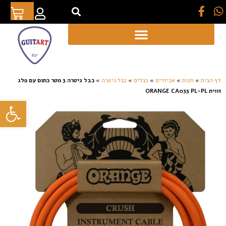
[auto_translate_button]
דף הבית
»
חנות
»
אביזרים
»
כבלים
»
כבל גיטרה
»
כבל גיטרה 3 מטר כתום עם פלג
זווית ORANGE CA035 PL-PL
פתח סרגל