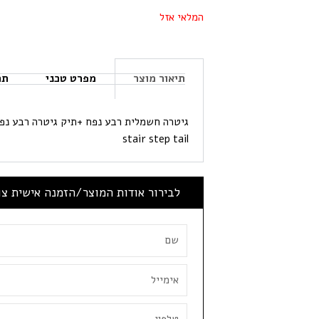
המלאי אזל
תיאור מוצר
מפרט טכני
תכ
stair step tail
לבירור אודות המוצר/הזמנה אישית צ