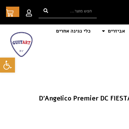
אביזרים
כלי נגינה אחרים
פתח סרגל
 נפח + נרתיק D’Angelico Premier DC FIESTA RED