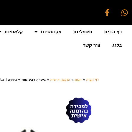
דף הבית
חשמליות
אקוסטיות
קלאסיות
בלוג
צור קשר
[auto_translate_button]
דף הבית
»
חנות
»
הזמנה אישית
»
גיטרה רבע נפח + נרתיק D’Angelico Premier DC FIESTA RED stair step tail