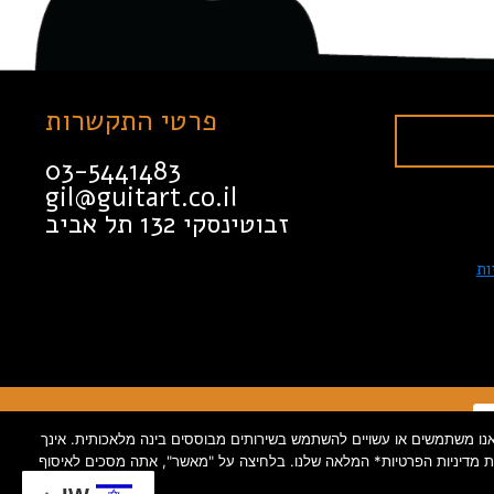
פרטי התקשרות
03-5441483
gil@guitart.co.il
זבוטינסקי 132 תל אביב
ות
 גלישה, מיקום), וכן פרטי קשר כגון טלפון ומייל. בנוסף, אנו משתמשים או עשויים להשתמש בשירותים מבוססים בינה מלאכותית. אינך
 את מדיניות הפרטיות* המלאה שלנו. בלחיצה על "מאשר", אתה מסכים לאיסוף