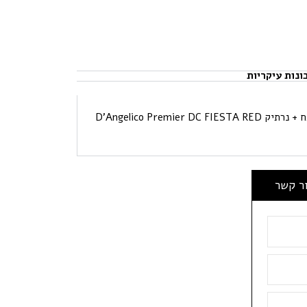
ונות עיקריות
גיטרה חשמלית רבע נפח +תיק גיטרה רבע נפח + נרתיק D’Angelico Premier DC FIESTA RED
ור קשר