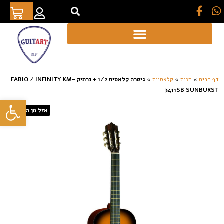
[auto_translate_button]
דף הבית
»
חנות
»
קלאסיות
»
גיטרה קלאסית 1/2 + נרתיק FABIO / INFINITY KM-
3411SB SUNBURST
פתח סרגל
אזל מן המלאי