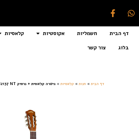
דף הבית
חשמליות
אקוסטיות
קלאסיות
בלוג
צור קשר
[auto_translate_button]
דף הבית
»
חנות
»
קלאסיות
»
גיטרה קלאסית + נרתיק CASCHA HH2137 NT