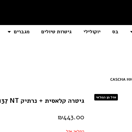
בס
יוקולילי
גיטרות טיולים
מגברים
אזל מן המלאי
גיטרה קלאסית + נרתיק CASCHA HH2137 NT
₪
443.00
המלאי אזל