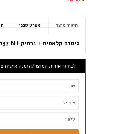
תיאור מוצר
מפרט טכני
תכ
גיטרה קלאסית + נרתיק CASCHA HH2137 NT
לבירור אודות המוצר/הזמנה אישית צ