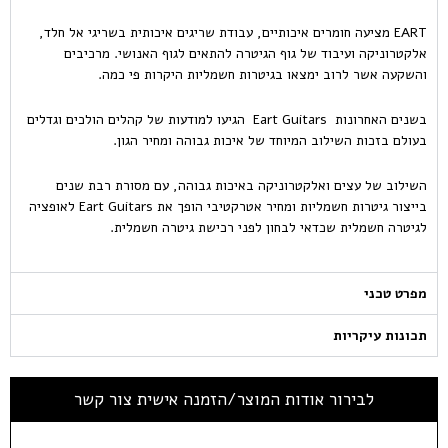
EART מציעה חומרים איכותיים, עבודת שריגים איכותית בשריגי אל חלד,
אלקטרוניקה ועיבוד של גוף הגיטרה להתאים לגוף האנושי. מרכיבים
והשקעה אשר לרוב ימצאו בגיטרות חשמליות היקרות פי כמה.
בשנים האחרונות Eart Guitars הגיעו למודעות של קהלים הולכים וגדלים
בעולם בזכות השילוב המיוחד של איכות גבוהה ומחיר הגון.
השילוב של עצים ואלקטרוניקה באיכות גבוהה, עם מסורת רבת שנים
בייצור גיטרות חשמליות ומחיר אטרקטיבי הופך את Eart Guitars לאופציה
לגיטרה חשמלית שכדאי לבחון לפני רכישת גיטרה חשמלית.
מפרט טכני
תכונות עיקריות
לבירור אודות המוצר/הזמנה אישית צור קשר