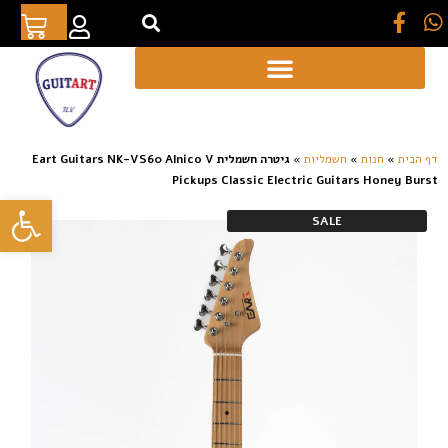
[auto_translate_button]
דף הבית
»
חנות
»
חשמליות
»
גיטרה חשמלית Eart Guitars NK-VS60 Alnico V
Pickups Classic Electric Guitars Honey Burst
פתח סרגל
SALE