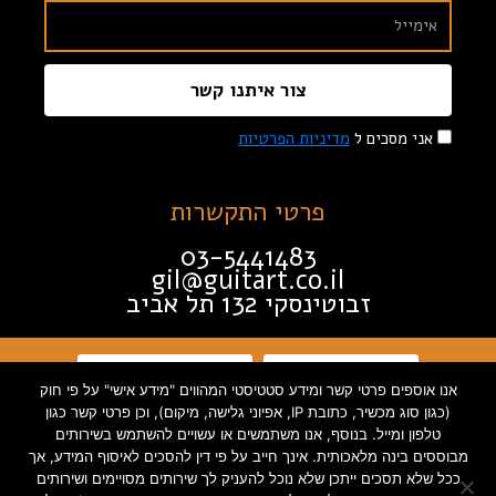
צור איתנו קשר
אני מסכים ל
מדיניות הפרטיות
פרטי התקשרות
03-5441483
gil@guitart.co.il
זבוטינסקי 132 תל אביב
תקנון האתר
הצהרת נגישות
אנו אוספים פרטי קשר ומידע סטטיסטי המהווים "מידע אישי" על פי חוק
(כגון סוג מכשיר, כתובת IP, אפיוני גלישה, מיקום), וכן פרטי קשר כגון
טלפון ומייל. בנוסף, אנו משתמשים או עשויים להשתמש בשירותים
מדיניות פרטיות
מבוססים בינה מלאכותית. אינך חייב על פי דין להסכים לאיסוף המידע, אך
ככל שלא תסכים ייתכן שלא נוכל להעניק לך שירותים מסויימים ושירותים