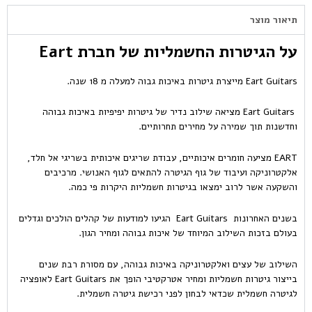
תיאור מוצר
על הגיטרות החשמליות של חברת Eart
Eart Guitars מייצרת גיטרות באיכות גבוה למעלה מ 18 שנה.
Eart Guitars מציאה שילוב נדיר של גיטרות יפיפיות באיכות גבוהה
וחדשנות תוך שמירה על מחירים תחרותיים.
EART מציעה חומרים איכותיים, עבודת שריגים איכותית בשריגי אל חלד,
אלקטרוניקה ועיבוד של גוף הגיטרה להתאים לגוף האנושי. מרכיבים
והשקעה אשר לרוב ימצאו בגיטרות חשמליות היקרות פי כמה.
בשנים האחרונות Eart Guitars הגיעו למודעות של קהלים הולכים וגדלים
בעולם בזכות השילוב המיוחד של איכות גבוהה ומחיר הגון.
השילוב של עצים ואלקטרוניקה באיכות גבוהה, עם מסורת רבת שנים
בייצור גיטרות חשמליות ומחיר אטרקטיבי הופך את Eart Guitars לאופציה
לגיטרה חשמלית שכדאי לבחון לפני רכישת גיטרה חשמלית.