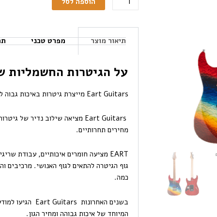
הוספה לסל
תיאור מוצר
מפרט טכני
תכ
על הגיטרות החשמליות של ח
Eart Guitars מייצרת גיטרות באיכות גבוה למעלה מ 18 שנה.
Eart Guitars מציאה שילוב נדיר של
מחירים תחרותיים.
EART מציעה חומרים איכותיים, עבודת שרי
גוף הגיטרה להתאים לגוף האנושי. מרכיבים ו
כמה.
בשנים האחרונות rs
המיוחד של איכות גבוהה ומחיר הגון.