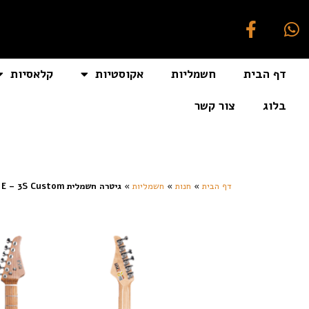
דף הבית
חשמליות
אקוסטיות
קלאסיות
בלוג
צור קשר
[auto_translate_button]
דף הבית
»
חנות
»
חשמליות
»
גיטרה חשמלית Eart – E – 3S Custom