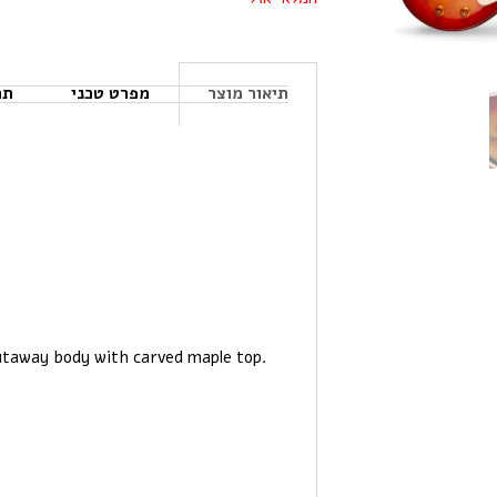
תיאור מוצר
מפרט טכני
תכ
cutaway body with carved maple top.