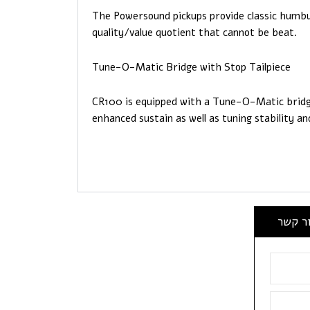
The Powersound pickups provide classic humbu
quality/value quotient that cannot be beat.
Tune-O-Matic Bridge with Stop Tailpiece
CR100 is equipped with a Tune-O-Matic bridge
enhanced sustain as well as tuning stability a
ור קשר