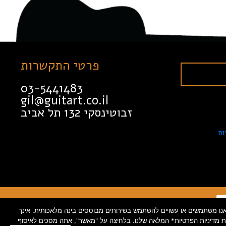
פרטי התקשרות
03-5441483
gil@guitart.co.il
זבוטינסקי 132 תל אביב
ות
 גלישה, מיקום), וכן פרטי קשר כגון טלפון ומייל. בנוסף, אנו משתמשים או עשויים להשתמש בשירותים מבוססים בינה מלאכותית. אינך
 את מדיניות הפרטיות* המלאה שלנו. בלחיצה על "מאשר", אתה מסכים לאיסוף