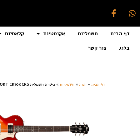
דף הבית
חשמליות
אקוסטיות
קלאסיות
בלוג
צור קשר
[auto_translate_button]
דף הבית
»
חנות
»
חשמליות
»
גיטרה חשמלית CORT CR100CRS