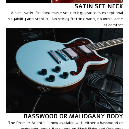
SATIN SET NECK
A slim, satin-finished maple set neck guarantees exceptional
playability and stability. No sticky fretting hand, no wrist-ache
—all comfort.
BASSWOOD OR MAHOGANY BODY
The Premier Atlantic is now available with either a basswood or
mahogany body. Basswood on Black Flake and Oxblood;