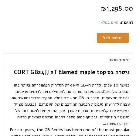
₪
1,298.00
זמינות:
קיים במלאי
הוספה לסל
תיאור מוצר
גיטרה בס CORT GB24JJ 2T flamed maple top
במשך 20 שנים, סדרת ה-GB היא אחת הסדרות הפופולריות ביותר בקו
הבסים של Cort.
מהבסים ברמת כניסה למתחילים ועד לדגמים פרימיום
לנגנים מקצועיים, סדרת ה-GB ממשיכה למלא תפקיד מרכזי ומתאים את
עצמה לדרישות סגנונות הנגינה המורכבים של היום.
דגם
GB24JJ
מצויד
במאפיינים הקלאסיים והמוכחים לאורך זמן, המתאימים למגוון רחב של
סגנונות מוזיקליים, ובנוסף לטופ
מייפל להבות
מרשים שמעניק מראה
יוקרתי ומשודרג.
For 20 years, the GB Series has been one of the most popular