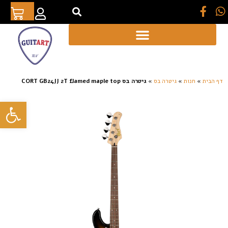
[auto_translate_button]
דף הבית
»
חנות
»
גיטרה בס
»
גיטרה בס CORT GB24JJ 2T flamed maple top
פתח סרגל