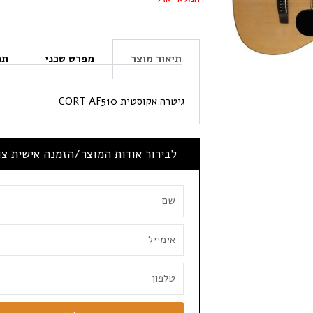
תיאור מוצר
מפרט טכני
תכ
גיטרה אקוסטית CORT AF510
לבירור אודות המוצר/הזמנה אישית צ