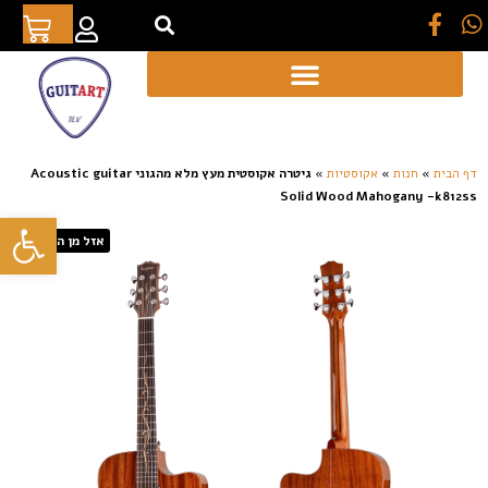
[auto_translate_button]
דף הבית
»
חנות
»
אקוסטיות
»
גיטרה אקוסטית מעץ מלא מהגוני Acoustic guitar
Solid Wood Mahogany -k812ss
פתח סרגל
אזל מן המלאי