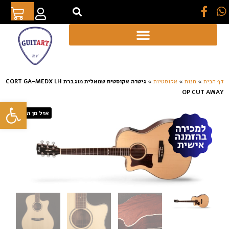
[auto_translate_button]
דף הבית
»
חנות
»
אקוסטיות
»
גיטרה אקוסטית שמאלית מוגברת CORT GA-MEDX LH
OP CUT AWAY
פתח סרגל
אזל מן המלאי