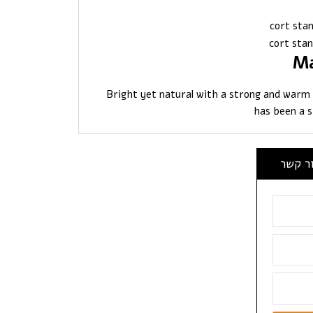
Ma
Bright yet natural with a strong and war
has been a 
ור קשר