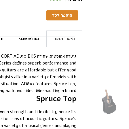
הוספה לסל
תיאור מוצר
מפרט טכני
תכ
גיטרה אקוסטית שחורה CORT AD810 BKS
 Series defines superb performance and
 guitars are affordable but offer good
yists alike in a variety of models with
g situation. AD810 features Spruce top,
y back and sides, Merbau fingerboard.
Spruce Top
ween strength and flexibility, hence its
 for tops of acoustic guitars. Spruce’s
 a variety of musical genres and playing