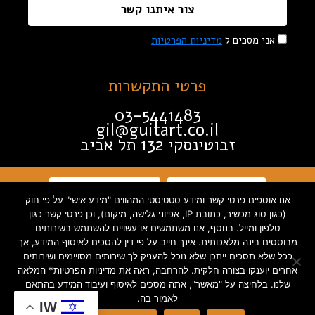
צור איתנו קשר
אני מסכים ל
מדיניות הפרטיות
פרטי התקשרות
03-5441483
gil@guitart.co.il
זבוטינסקי 132 תל אביב
תקנון האתר
הצהרת נגישות
אנו אוספים פרטי קשר ומידע סטטיסטי המהווים "מידע אישי" על פי חוק
(כגון סוג מכשיר, כתובת IP, אפיוני גלישה, מיקום), וכן פרטי קשר כגון
מדיניות פרטיות
טלפון ומייל. בנוסף, אנו משתמשים או עשויים להשתמש בשירותים
מבוססים בינה מלאכותית. אינך חייב על פי דין להסכים לאיסוף המידע, אך
ככל שלא תסכים ייתכן שלא נוכל להעניק לך שירותים מסויימים ושירותים
אחרים יוענקו בצורה חלקית. להרחבה, ראה את מדיניות הפרטיות* המלאה
שלנו. בלחיצה על "מאשר", אתה מסכים לאיסוף ועיבוד המידע בהתאם
Created by INTORYA. All rights
לאמור בה.
IW
reserved. | 0586730023