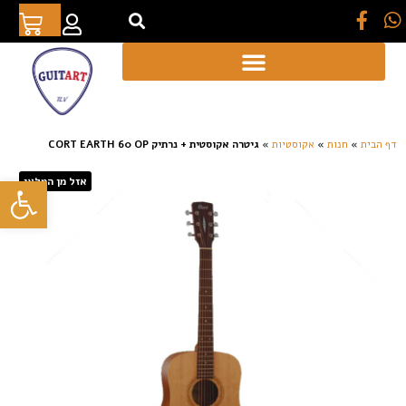
[auto_translate_button]
דף הבית
»
חנות
»
אקוסטיות
»
גיטרה אקוסטית + נרתיק CORT EARTH 60 OP
פתח סרגל
אזל מן המלאי