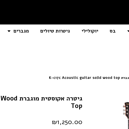
בס
יוקולילי
גיטרות טיולים
מגברים
K-c17c Acoust
גיטרה אקו
Top
₪
1,250.00