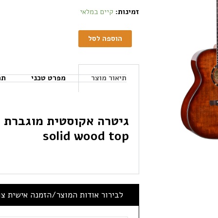
זמינות:
קיים במלאי
הוספה לסל
תיאור מוצר
מפרט טכני
תכ
ג
solid wood top
לבירור אודות המוצר/הזמנה אישית צ