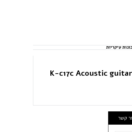
ונות עיקריות
יטרה אקוסטית מוגברת K-c17c Acoustic guitar
ור קשר