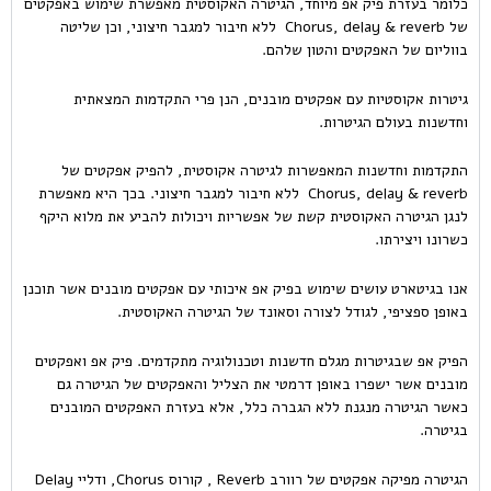
כלומר בעזרת פיק אפ מיוחד, הגיטרה האקוסטית מאפשרת שימוש באפקטים
של Chorus, delay & reverb ללא חיבור למגבר חיצוני, וכן שליטה
בווליום של האפקטים והטון שלהם.
גיטרות אקוסטיות עם אפקטים מובנים, הנן פרי התקדמות המצאתית
וחדשנות בעולם הגיטרות.
התקדמות וחדשנות המאפשרות לגיטרה אקוסטית, להפיק אפקטים של
Chorus, delay & reverb ללא חיבור למגבר חיצוני. בכך היא מאפשרת
לנגן הגיטרה האקוסטית קשת של אפשריות ויכולות להביע את מלוא היקף
כשרונו ויצירתו.
אנו בגיטארט עושים שימוש בפיק אפ איכותי עם אפקטים מובנים אשר תוכנן
באופן ספציפי, לגודל לצורה וסאונד של הגיטרה האקוסטית.
הפיק אפ שבגיטרות מגלם חדשנות וטכנולוגיה מתקדמים. פיק אפ ואפקטים
מובנים אשר ישפרו באופן דרמטי את הצליל והאפקטים של הגיטרה גם
כאשר הגיטרה מנגנת ללא הגברה כלל, אלא בעזרת האפקטים המובנים
בגיטרה.
הגיטרה מפיקה אפקטים של רוורב Reverb , קורוס Chorus, ודליי Delay