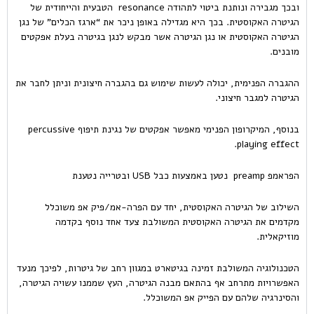
ובכך מגבירה ונותנת ביטוי לתהודה resonance הטבעית והייחודית של
הגיטרה האקוסטית. בכך היא מגדילה באופן ניכר את “ארגז הכלים” של נגן
הגיטרה האקוסטית או נגן הגיטרה אשר מבקש לנגן בגיטרה בעלת אפקטים
מובנים.
ההגברה הפנימית, יכולה לעשות שימוש גם בהגברה חיצונית וניתן לחבר את
הגיטרה למגבר חיצוני.
בנוסף, המיקרופון הפנימי מאפשר אפקטים של נגינת תיפוף percussive
playing effect.
הפראמפ preamp נטען באמצעות כבל USB ובטרייה נטענת
השילוב של הגיטרה האקוסטית, יחד עם הפרה-אמ/פיק אפ משוכלל
מקדמים את הגיטרה האקוסטית המשולבת צעד אחד נוסף בקדמה
מוזיקאלית.
הטכנולוגיה המשולבת זמינה בגיטארט במגוון רחב של גיטרות, לפיכך מנעד
האפשרויות מתרחב אף בהתאם מבנה הגיטרה, העץ שממנו עשויה הגיטרה,
והסינרגיה שלהם עם הפייק אפ המשוכלל.