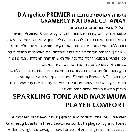
תיאור מוצר
גיטרה אקוסטית מוגברת D’Angelico PREMIER
GRAMERCY NATURAL CUTAWAY
צליל נוצץ ונוחות נגינה מרבית
גראנד אודיטוריום מודרני עם חתך יחיד, ה-Premier Gramercy החדש
מציע תכונות משודרגות הן לנגינה והן לצליל. חתך עמוק בגוף מאפשר גישה
נוחה ללוח האצבעות, בעוד גימור סאטן דק על טופ עשוי אשוח מלא וחיזוק
X מחורץ בקפידה מעניקים צליל צלול ומהדהד. בין האלמנטים המזוהים עם
D’Angelico תמצאו גרסה מוקטנת של ראש הגיטרה המסורתי, מגן שפשוף
בעיצוב ארכטופ קלאסי, וחומרה בגוון ברונזה עתיקה.
ה-Gramercy מתמקדת בהצעת איכות יוצאת דופן במחיר נגיש, וכוללת גם
קדם מגבר Fishman Presys VT המובנה בגוף הגיטרה להפקת סאונד
מדויק ונקי בהגברה. צוואר מהגוני נוח במיוחד עם לוח אצבעות מעץ רוזווד
מעניק תחושה מעולה וצליל חמים ומאוזן.
SPARKLING TONE AND MAXIMUM
PLAYER COMFORT
A modern single-cutaway grand auditorium, the new Premier
Gramercy boasts refined features for both playability and tone.
A deep single cutaway allows for excellent fingerboard access,