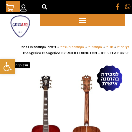
[auto_translate_button]
דף הבית
»
חנות
»
אקוסטיות
»
אקוסטית מוגברת
»
גיטרה אקוסטית מוגברת
D’Angelico D’Angelico PREMIER LEXINGTON – ICES TEA BURST
פתח סרגל
אזל מן המלאי