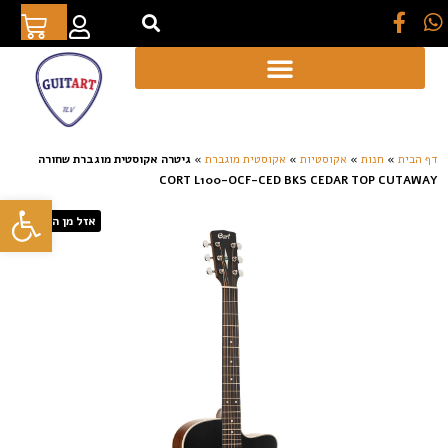
[auto_translate_button]
דף הבית
»
חנות
»
אקוסטיות
»
אקוסטית מוגברת
»
גיטרה אקוסטית מוגברת שחורה
CORT L100-OCF-CED BKS CEDAR TOP CUTAWAY
פתח סרגל
אזל מן המלאי