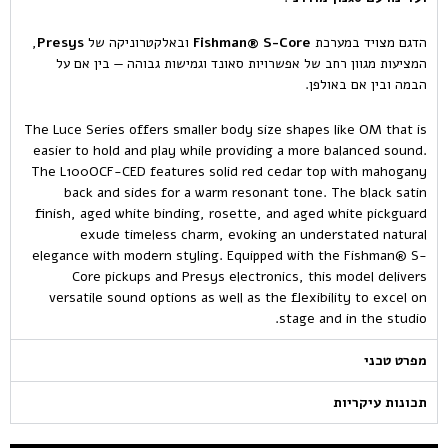
הדגם מצויד במערכת
Fishman® S-Core
ובאלקטרוניקה של
Presys
,
המציעות מגוון רחב של אפשרויות סאונד וגמישות גבוהה — בין אם על
הבמה ובין אם באולפן.
The Luce Series offers smaller body size shapes like OM that is
easier to hold and play while providing a more balanced sound.
The L100OCF-CED features solid red cedar top with mahogany
back and sides for a warm resonant tone. The black satin
finish, aged white binding, rosette, and aged white pickguard
exude timeless charm, evoking an understated natural
elegance with modern styling. Equipped with the Fishman® S-
Core pickups and Presys electronics, this model delivers
versatile sound options as well as the flexibility to excel on
stage and in the studio.
מפרט טכני
תכונות עיקריות