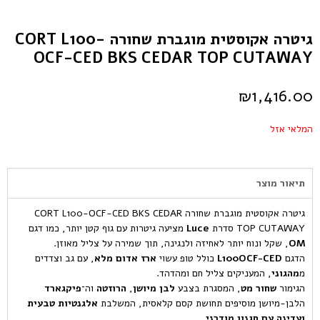
גיטרה אקוסטית מוגברת שחורה CORT L100-
OCF-CED BKS CEDAR TOP CUTAWAY
₪
1,416.00
המלאי אזל
תיאור מוצר
גיטרה אקוסטית מוגברת שחורה CORT L100-OCF-CED BKS CEDAR
TOP CUTAWAY סדרת
Luce
מציעה גיטרות עם גוף קטן יותר, כמו דגם
OM
, שקל ונוח יותר לאחיזה ולנגינה, תוך שמירה על צליל מאוזן.
הדגם
L100OCF-CED
כולל טופ עשוי
ארז אדום מלא
, עם גב וצדדים
מ
מהגוני
, המעניקים צליל חם ומהדהד.
הגימור
שחור מט
, המסגרת בצבע
לבן מיושן
,
הרוזטה
וה־
פיקגארד
הלבן-מיושן מוסיפים תחושת קסם קלאסית, המשלבת
אלגנטיות טבעית
ועדינה עם סגנון מודרני
.