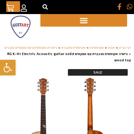
[auto_translate_button]
דף הבית
»
חנות
»
אקוסטיות
»
אקוסטית מוגברת
»
גיטרות אקוסטיות עם אפקטים מובנים.
»
גיטרה אקוסטית מוגברת עם אפקטים RG K-H1 Electric Acoustic guitar solid
פתח סרגל
wood top
SALE