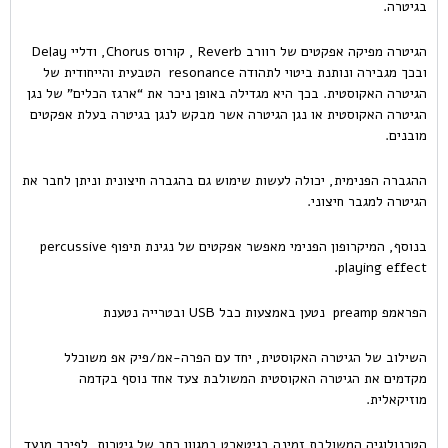
בגיטרה.
הגיטרה מפיקה אפקטים של רוורב Reverb , קורוס Chorus, ודליי Delay
ובכך מגבירה ונותנת ביטוי לתהודה resonance הטבעית והייחודית של
הגיטרה האקוסטית. בכך היא מגדילה באופן ניכר את “ארגז הכלים” של נגן
הגיטרה האקוסטית או נגן הגיטרה אשר מבקש לנגן בגיטרה בעלת אפקטים
מובנים.
ההגברה הפנימית, יכולה לעשות שימוש גם בהגברה חיצונית וניתן לחבר את
הגיטרה למגבר חיצוני.
בנוסף, המיקרופון הפנימי מאפשר אפקטים של נגינת תיפוף percussive
playing effect.
הפראמפ preamp נטען באמצעות כבל USB ובטרייה נטענת
השילוב של הגיטרה האקוסטית, יחד עם הפרה-אמ/פיק אפ משוכלל
מקדמים את הגיטרה האקוסטית המשולבת צעד אחד נוסף בקדמה
מוזיקאלית.
הטכנולוגיה המשולבת זמינה בגיטארט במגוון רחב של גיטרות, לפיכך מנעד