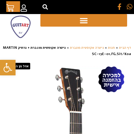
[auto_translate_button]
דף הבית
»
חנות
»
גיטרה אקוסטית מוגברת
»
גיטרה אקוסטית מוגברת + נרתיק MARTIN
SC-13E-01,FG,Sit/Koa
פתח סרגל
אזל מן המלאי