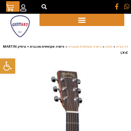
[auto_translate_button]
דף הבית
»
חנות
»
גיטרה אקוסטית מוגברת
»
גיטרה אקוסטית מוגברת + נרתיק MARTIN
LX1E
פתח סרגל