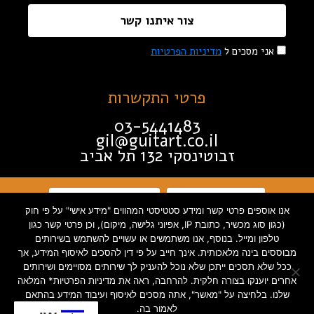
צור איתנו קשר
אני מסכים ל
מדיניות הפרטיות
פרטי התקשרות
03-5441483
gil@guitart.co.il
זבוטינסקי 132 תל אביב
תקנון האתר
הצהרת נגישות
אנו אוספים פרטי קשר ומידע סטטיסטי המהווים "מידע אישי" על פי חוק
(כגון סוג מכשיר, כתובת IP, אפיוני גלישה, מיקום), וכן פרטי קשר כגון
טלפון ומייל. בנוסף, אנו משתמשים או עשויים להשתמש בשירותים
מדיניות פרטיות
מבוססים בינה מלאכותית. אינך חייב על פי דין להסכים לאיסוף המידע, אך
ככל שלא תסכים ייתכן שלא נוכל להעניק לך שירותים מסויימים ושירותים
אחרים יוענקו בצורה חלקית. להרחבה, ראה את מדיניות הפרטיות* המלאה
שלנו. בלחיצה על "מאשר", אתה מסכים לאיסוף ועיבוד המידע בהתאם
Created by INTORYA. All rights
לאמור בה.