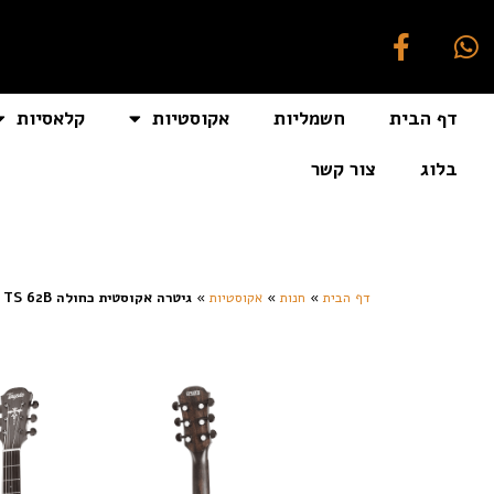
דף הבית
חשמליות
אקוסטיות
קלאסיות
בלוג
צור קשר
[auto_translate_button]
דף הבית
»
חנות
»
אקוסטיות
»
גיטרה אקוסטית כחולה Electric Acoustic guitar solid wood top TS 62B