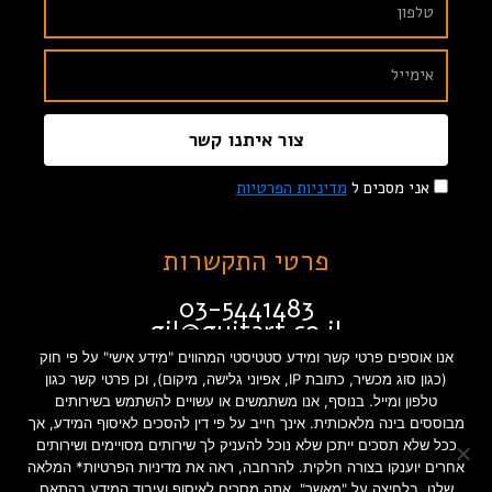
צור איתנו קשר
אני מסכים ל
מדיניות הפרטיות
פרטי התקשרות
03-5441483
gil@guitart.co.il
זבוטינסקי 132 תל אביב
אנו אוספים פרטי קשר ומידע סטטיסטי המהווים "מידע אישי" על פי חוק
(כגון סוג מכשיר, כתובת IP, אפיוני גלישה, מיקום), וכן פרטי קשר כגון
טלפון ומייל. בנוסף, אנו משתמשים או עשויים להשתמש בשירותים
מבוססים בינה מלאכותית. אינך חייב על פי דין להסכים לאיסוף המידע, אך
תקנון האתר
הצהרת נגישות
ככל שלא תסכים ייתכן שלא נוכל להעניק לך שירותים מסויימים ושירותים
אחרים יוענקו בצורה חלקית. להרחבה, ראה את מדיניות הפרטיות* המלאה
מדיניות פרטיות
שלנו. בלחיצה על "מאשר", אתה מסכים לאיסוף ועיבוד המידע בהתאם