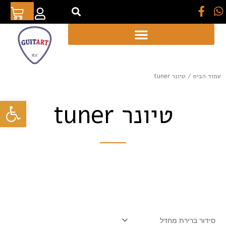
[auto_translate_button]
עמוד הבית
/ טיונר tuner
פתח סרגל
טיונר tuner