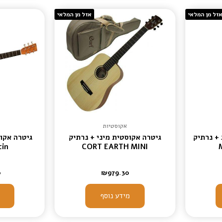
זל מן המלאי
אזל מן המלאי
אקוסטיות
+ נרתיק
גיטרה אקוסטית מיני + נרתיק
tin
CORT EARTH MINI
0
₪
979.30
מידע נוסף