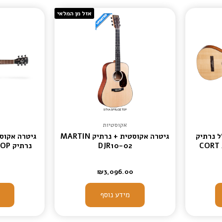
אזל מן המלאי
אקוסטיות
כולל נרתיק
גיטרה אקוסטית + נרתיק MARTIN
CORT 
DJR10-02
נרתיק CORT AD MINI M OP
₪
3,096.00
מידע נוסף