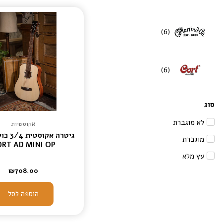
)
6
(
)
6
(
סוג
לא מוגברת
אקוסטיות
גיטרה אק
מוגברת
RT AD MINI OP
עץ מלא
₪
708.00
הוספה לסל