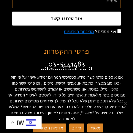
צור איתנו קשר
אני מסכים ל
מדיניות הפרטיות
פרטי התקשרות
03-5441483
gil@guitart.co.il
זבוטינסקי 132 תל אביב
אנו אוספים פרטי קשר ומידע סטטיסטי המהווים "מידע אישי" על פי חוק
(כגון סוג מכשיר, כתובת IP, אפיוני גלישה, מיקום), וכן פרטי קשר כגון
טלפון ומייל. בנוסף, אנו משתמשים או עשויים להשתמש בשירותים
מבוססים בינה מלאכותית. אינך חייב על פי דין להסכים לאיסוף המידע, אך
תקנון האתר
הצהרת נגישות
ככל שלא תסכים ייתכן שלא נוכל להעניק לך שירותים מסויימים ושירותים
אחרים יוענקו בצורה חלקית. להרחבה, ראה את מדיניות הפרטיות* המלאה
מדיניות פרטיות
שלנו. בלחיצה על "מאשר", אתה מסכים לאיסוף ועיבוד המידע בהתאם
לאמור בה.
IW
מאשר
סירוב
מדיניות הפרטיות
Created by INTORYA. All rights reserved. | 0586730023