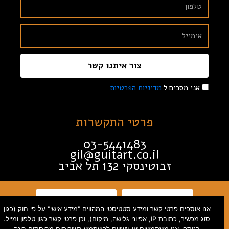
צור איתנו קשר
אני מסכים ל
מדיניות הפרטיות
פרטי התקשרות
03-5441483
gil@guitart.co.il
זבוטינסקי 132 תל אביב
תקנון האתר
הצהרת נגישות
אנו אוספים פרטי קשר ומידע סטטיסטי המהווים "מידע אישי" על פי חוק (כגון
סוג מכשיר, כתובת IP, אפיוני גלישה, מיקום), וכן פרטי קשר כגון טלפון ומייל.
מדיניות פרטיות